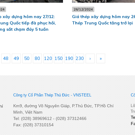
024
26/12/2024
p xây dựng hôm nay 27/12:
Giá thép xây dựng hôm nay 26
ung Quốc tiếp đà phục hồi,
Thép Trung Quốc tăng trở lại
ng sắt chạm đáy 5 tuần
48
49
50
80
120
150
190
230
›
»
Công ty Cổ Phần Thép Thủ Đức - VNSTEEL
Cô
Lô
Km9, đường Võ Nguyên Giáp, P.Thủ Đức, TP.Hồ Chí
hí
Tr
Minh, Việt Nam
T
Tel: (028) 38969612 - (028) 37312466
F
Fax: (028) 37310154