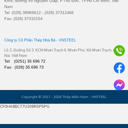
Km9, đường Võ Nguyên Giáp, P.Thủ Đức, TP.Hồ Chí Minh, Việt
Nam
Tel: (028) 38969612 - (028) 37312466
Fax: (028) 37310154
Công ty Cổ Phần Thép Nhà Bè - VNSTEEL
Lô 2, Đường Số 3, KCN Nhơn Trạch II, Nhơn Phú, Xã Nhơn Trạch, Đồng
Nai. Việt Nam
Tel:
(
0251
) 35 696 72
Fax:
(028) 35 696 73
Copyright © 2017 - 2026 Thép Miền Nam - VNSTEEL
CF0HA8BC77U208RSP5PG