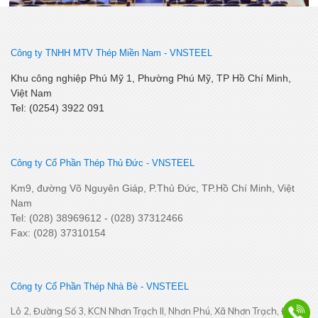
Lễ kết nạp Đảng viên mới – Chi bộ Kỹ Thuật – Chất Lượng
Công ty TNHH MTV Thép Miền Nam -
VNSTEEL
Khu công nghiệp Phú Mỹ 1, Phường Phú Mỹ, TP Hồ Chí Minh,
Việt Nam
Tel: (0254) 3922 091
Công ty Cổ Phần Thép Thủ Đức - VNSTEEL
SSCV tăng cường kết nối, phát triển tiêu thụ tại thị trường
Km9, đường Võ Nguyên Giáp, P.Thủ Đức, TP.Hồ Chí Minh, Việt
Miền Tây Nam Bộ
Nam
Tel: (028) 38969612 - (028) 37312466
Fax: (028) 37310154
Công ty Cổ Phần Thép Nhà Bè - VNSTEEL
Lô 2, Đường Số 3, KCN Nhơn Trạch II, Nhơn Phú, Xã Nhơn Trạch, Đồng