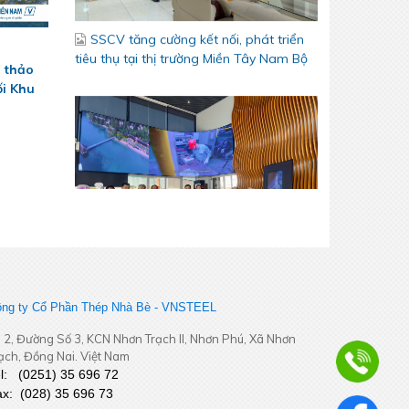
i thảo
ối Khu
Bám sát thị trường khu vực Đồng
Tháp - Cần Thơ – Cà Mau – An Giang –
Phú Quốc - Tăng cường kết nối, chủ
động thích ứng
ng ty Cổ Phần Thép Nhà Bè - VNSTEEL
 2, Đường Số 3, KCN Nhơn Trạch II, Nhơn Phú, Xã Nhơn
ạch, Đồng Nai. Việt Nam
el:
(
0251
) 35 696 72
ax:
(028) 35 696 73