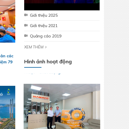
Giới thiệu 2025
Giới thiệu 2021
Quảng cáo 2019
Lễ kết nạp Đảng viên mới – Chi bộ Kỹ
Thuật – Chất Lượng
XEM THÊM
 ân các
Hình ảnh hoạt động
iệm 79
SSCV tăng cường kết nối, phát triển
tiêu thụ tại thị trường Miền Tây Nam Bộ