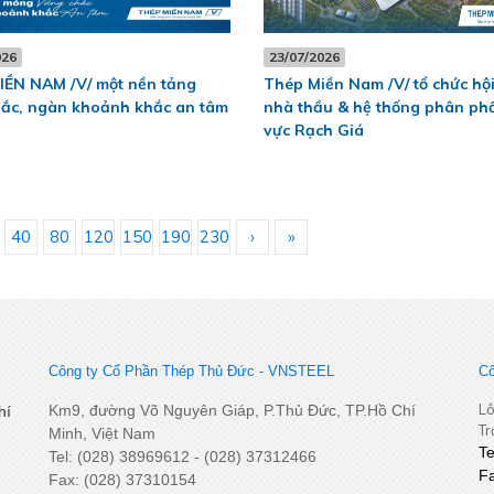
026
23/07/2026
IỀN NAM /V/ một nền tảng
Thép Miền Nam /V/ tổ chức hộ
hắc, ngàn khoảnh khắc an tâm
nhà thầu & hệ thống phân ph
vực Rạch Giá
40
80
120
150
190
230
›
»
Công ty Cổ Phần Thép Thủ Đức - VNSTEEL
Cô
Lô
Km9, đường Võ Nguyên Giáp, P.Thủ Đức, TP.Hồ Chí
hí
Tr
Minh, Việt Nam
T
Tel: (028) 38969612 - (028) 37312466
F
Fax: (028) 37310154