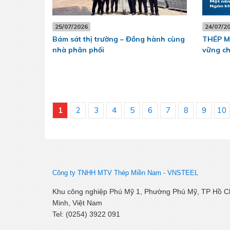
25/07/2026
24/07/2
Bám sát thị trường – Đồng hành cùng
THÉP M
nhà phân phối
vững c
1
2
3
4
5
6
7
8
9
10
Công ty TNHH MTV Thép Miền Nam -
VNSTEEL
Khu công nghiệp Phú Mỹ 1, Phường Phú Mỹ, TP Hồ C
Minh, Việt Nam
Tel: (0254) 3922 091