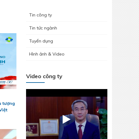
Hưởng ứng tháng công nhân 2026 -
Tin công ty
Lan tỏa tinh thần gắn kết – Chăm lo
người lao động
Tin tức ngành
Tuyển dụng
Hình ảnh & Video
Video công ty
THÉP MIỀN NAM /V/ chính thức trở lại
u tượng
thị trường Nha Trang - Khánh Hòa
Việt