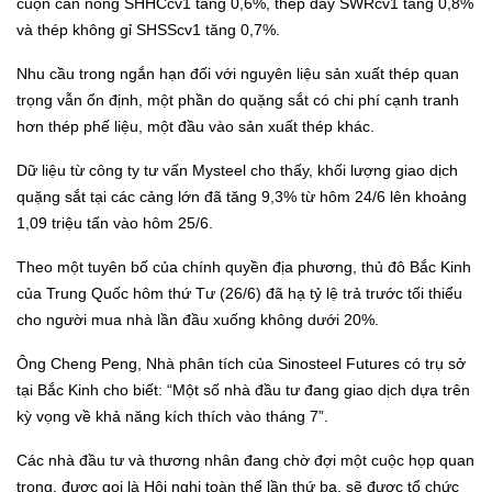
cuộn cán nóng SHHCcv1 tăng 0,6%, thép dây SWRcv1 tăng 0,8%
và thép không gỉ SHSScv1 tăng 0,7%.
Nhu cầu trong ngắn hạn đối với nguyên liệu sản xuất thép quan
trọng vẫn ổn định, một phần do quặng sắt có chi phí cạnh tranh
hơn thép phế liệu, một đầu vào sản xuất thép khác.
Dữ liệu từ công ty tư vấn Mysteel cho thấy, khối lượng giao dịch
quặng sắt tại các cảng lớn đã tăng 9,3% từ hôm 24/6 lên khoảng
1,09 triệu tấn vào hôm 25/6.
Theo một tuyên bố của chính quyền địa phương, thủ đô Bắc Kinh
của Trung Quốc hôm thứ Tư (26/6) đã hạ tỷ lệ trả trước tối thiểu
cho người mua nhà lần đầu xuống không dưới 20%.
Ông Cheng Peng, Nhà phân tích của Sinosteel Futures có trụ sở
tại Bắc Kinh cho biết: “Một số nhà đầu tư đang giao dịch dựa trên
kỳ vọng về khả năng kích thích vào tháng 7”.
Các nhà đầu tư và thương nhân đang chờ đợi một cuộc họp quan
trọng, được gọi là Hội nghị toàn thể lần thứ ba, sẽ được tổ chức