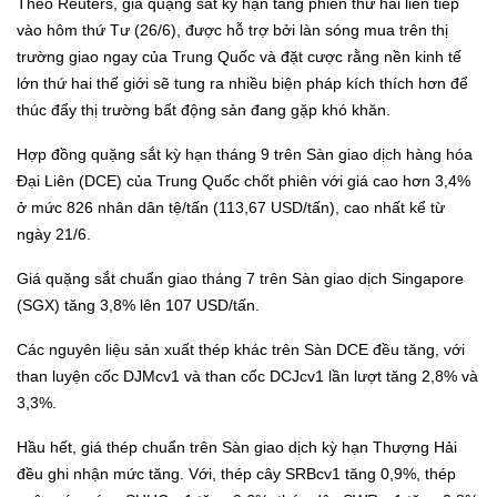
Theo
Reuters
, giá quặng sắt kỳ hạn tăng phiên thứ hai liên tiếp
vào hôm thứ Tư (26/6), được hỗ trợ bởi làn sóng mua trên thị
trường giao ngay của Trung Quốc và đặt cược rằng nền kinh tế
lớn thứ hai thế giới sẽ tung ra nhiều biện pháp kích thích hơn để
thúc đẩy thị trường bất động sản đang gặp khó khăn.
Hợp đồng quặng sắt kỳ hạn tháng 9 trên Sàn giao dịch hàng hóa
Đại Liên (DCE) của Trung Quốc chốt phiên với giá cao hơn 3,4%
ở mức 826 nhân dân tệ/tấn (113,67 USD/tấn), cao nhất kể từ
ngày 21/6.
Giá quặng sắt chuẩn giao tháng 7 trên Sàn giao dịch Singapore
(SGX) tăng 3,8% lên 107 USD/tấn.
Các nguyên liệu sản xuất thép khác trên Sàn DCE đều tăng, với
than luyện cốc DJMcv1 và than cốc DCJcv1 lần lượt tăng 2,8% và
3,3%.
Hầu hết, giá thép chuẩn trên Sàn giao dịch kỳ hạn Thượng Hải
đều ghi nhận mức tăng. Với, thép cây SRBcv1 tăng 0,9%, thép