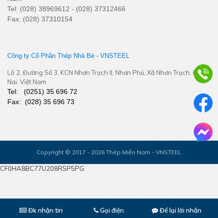
Tel: (028) 38969612 - (028) 37312466
Miền Tây Nam Bộ
Fax: (028) 37310154
Công ty Cổ Phần Thép Nhà Bè - VNSTEEL
Lô 2, Đường Số 3, KCN Nhơn Trạch II, Nhơn Phú, Xã Nhơn Trạch, Đồng
Nai. Việt Nam
Tel:
(
0251
) 35 696 72
Fax:
(028) 35 696 73
Bám sát thị trường khu vực Đồng Tháp - Cần Thơ – Cà Mau –
An Giang – Phú Quốc - Tăng cường kết nối, chủ động thích ứng
Copyright © 2017 - 2026 Thép Miền Nam - VNSTEEL
CF0HA8BC77U208RSP5PG
Đk nhận tin
Để lại lời nhắn
Gọi điện