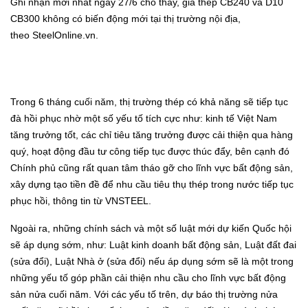
Ghi nhận mới nhất ngày 27/6 cho thấy, giá thép CB240 và D10
CB300 không có biến động mới tại thị trường nội địa,
theo
SteelOnline.vn.
Trong 6 tháng cuối năm, thị trường thép có khả năng sẽ tiếp tục
đà hồi phục nhờ một số yếu tố tích cực như: kinh tế Việt Nam
tăng trưởng tốt, các chỉ tiêu tăng trưởng được cải thiện qua hàng
quý, hoạt động đầu tư công tiếp tục được thúc đẩy, bên cạnh đó
Chính phủ cũng rất quan tâm tháo gỡ cho lĩnh vực bất động sản,
xây dựng tạo tiền đề để nhu cầu tiêu thụ thép trong nước tiếp tục
phục hồi, thông tin từ
VNSTEEL
.
Ngoài ra, những chính sách và một số luật mới dự kiến Quốc hội
sẽ áp dụng sớm, như: Luật kinh doanh bất động sản, Luật đất đai
(sửa đổi), Luật Nhà ở (sửa đổi) nếu áp dụng sớm sẽ là một trong
những yếu tố góp phần cải thiện nhu cầu cho lĩnh vực bất động
sản nửa cuối năm. Với các yếu tố trên, dự báo thị trường nửa