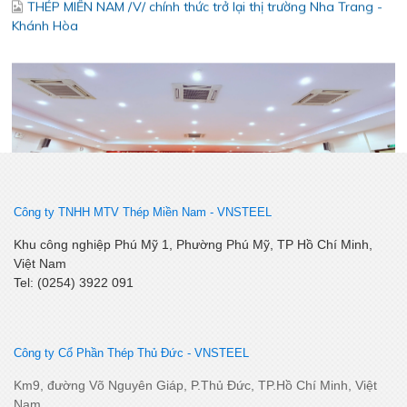
Lễ kết nạp Đảng viên mới – Chi bộ Kỹ Thuật – Chất Lượng
Công ty TNHH MTV Thép Miền Nam -
VNSTEEL
Khu công nghiệp Phú Mỹ 1, Phường Phú Mỹ, TP Hồ Chí Minh,
Việt Nam
Tel: (0254) 3922 091
Công ty Cổ Phần Thép Thủ Đức - VNSTEEL
Km9, đường Võ Nguyên Giáp, P.Thủ Đức, TP.Hồ Chí Minh, Việt
Nam
SSCV tăng cường kết nối, phát triển tiêu thụ tại thị trường