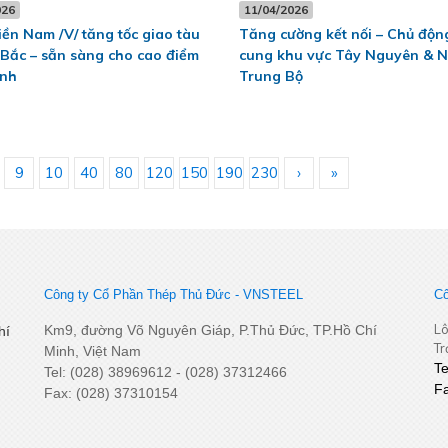
026
11/04/2026
ền Nam /V/ tăng tốc giao tàu
Tăng cường kết nối – Chủ độ
 Bắc – sẵn sàng cho cao điểm
cung khu vực Tây Nguyên & 
ình
Trung Bộ
9
10
40
80
120
150
190
230
›
»
Công ty Cổ Phần Thép Thủ Đức - VNSTEEL
Cô
Lô
Km9, đường Võ Nguyên Giáp, P.Thủ Đức, TP.Hồ Chí
hí
Tr
Minh, Việt Nam
T
Tel: (028) 38969612 - (028) 37312466
F
Fax: (028) 37310154