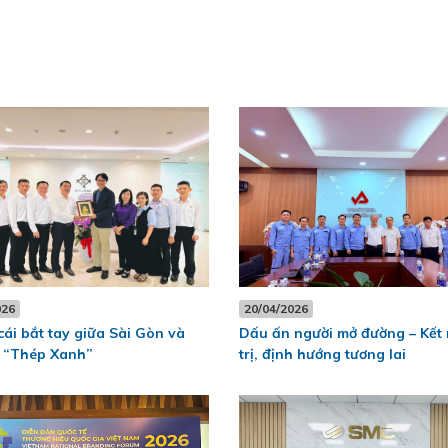
026
20/04/2026
ái bắt tay giữa Sài Gòn và
Dấu ấn người mở đường – Kết 
ơ “Thép Xanh”
trị, định hướng tương lai