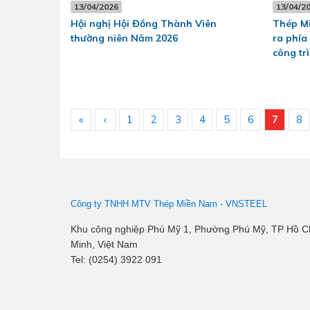
13/04/2026
13/04/2
Hội nghị Hội Đồng Thành Viên
Thép Mi
thường niên Năm 2026
ra phía
công tr
«
‹
1
2
3
4
5
6
7
8
Công ty TNHH MTV Thép Miền Nam -
VNSTEEL
Khu công nghiệp Phú Mỹ 1, Phường Phú Mỹ, TP Hồ C
Minh, Việt Nam
Tel: (0254) 3922 091