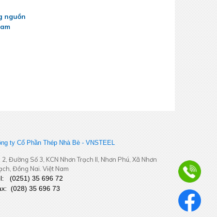
ng nguồn
Nam
ng ty Cổ Phần Thép Nhà Bè - VNSTEEL
 2, Đường Số 3, KCN Nhơn Trạch II, Nhơn Phú, Xã Nhơn
ạch, Đồng Nai. Việt Nam
el:
(
0251
) 35 696 72
ax:
(028) 35 696 73