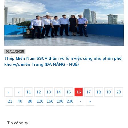
01/11/2025
Thép Miền Nam SSCV thăm và làm việc cùng nhà phân phối
khu vực miền Trung (ĐÀ NẴNG - HUẾ)
«
‹
11
12
13
14
15
16
17
18
19
20
21
40
80
120
150
190
230
›
»
Tin công ty