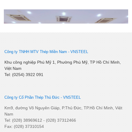
Công ty TNHH MTV Thép Miền Nam -
VNSTEEL
Lễ kết nạp Đảng viên mới – Chi bộ Kỹ Thuật – Chất Lượng
Khu công nghiệp Phú Mỹ 1, Phường Phú Mỹ, TP Hồ Chí Minh,
Việt Nam
Tel: (0254) 3922 091
Công ty Cổ Phần Thép Thủ Đức - VNSTEEL
Km9, đường Võ Nguyên Giáp, P.Thủ Đức, TP.Hồ Chí Minh, Việt
Nam
Tel: (028) 38969612 - (028) 37312466
SSCV tăng cường kết nối, phát triển tiêu thụ tại thị trường
Fax: (028) 37310154
Miền Tây Nam Bộ