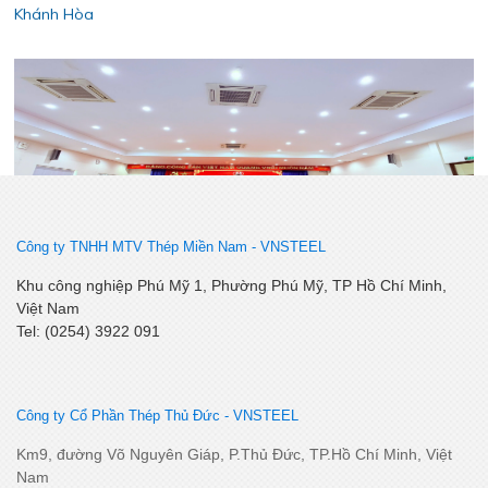
Lễ kết nạp Đảng viên mới – Chi bộ Kỹ Thuật – Chất Lượng
Công ty TNHH MTV Thép Miền Nam -
VNSTEEL
Khu công nghiệp Phú Mỹ 1, Phường Phú Mỹ, TP Hồ Chí Minh,
Việt Nam
Tel: (0254) 3922 091
Công ty Cổ Phần Thép Thủ Đức - VNSTEEL
Km9, đường Võ Nguyên Giáp, P.Thủ Đức, TP.Hồ Chí Minh, Việt
Nam
SSCV tăng cường kết nối, phát triển tiêu thụ tại thị trường