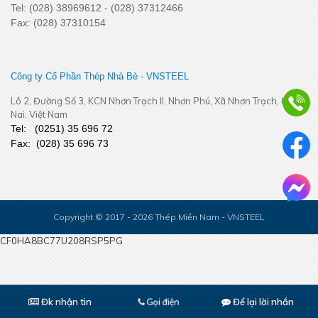
Tel: (028) 38969612 - (028) 37312466
Miền Tây Nam Bộ
Fax: (028) 37310154
Công ty Cổ Phần Thép Nhà Bè - VNSTEEL
Lô 2, Đường Số 3, KCN Nhơn Trạch II, Nhơn Phú, Xã Nhơn Trạch, Đồng
Nai. Việt Nam
Tel:
(
0251
) 35 696 72
Fax:
(028) 35 696 73
Bám sát thị trường khu vực Đồng Tháp - Cần Thơ – Cà Mau –
An Giang – Phú Quốc - Tăng cường kết nối, chủ động thích ứng
Copyright © 2017 - 2026 Thép Miền Nam - VNSTEEL
CF0HA8BC77U208RSP5PG
Đk nhận tin
Để lại lời nhắn
Gọi điện