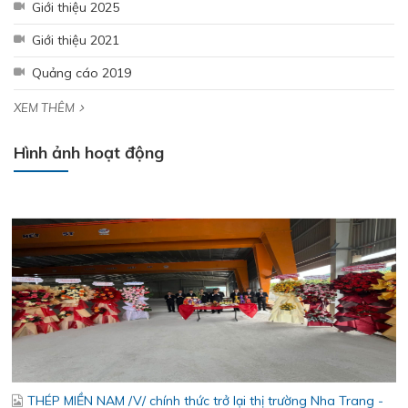
Giới thiệu 2025
Giới thiệu 2021
Quảng cáo 2019
XEM THÊM
Hưởng ứng tháng công nhân 2026 - Lan tỏa tinh thần gắn kết
– Chăm lo người lao động
Hình ảnh hoạt động
THÉP MIỀN NAM /V/ chính thức trở lại thị trường Nha Trang -
Khánh Hòa