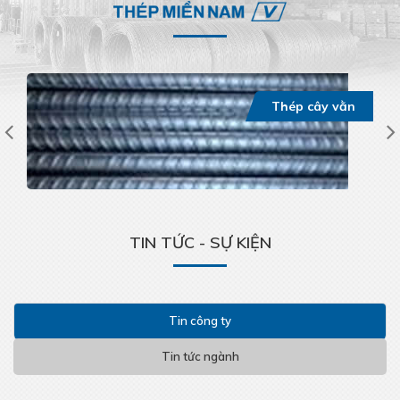
Thép cây vằn
TIN TỨC - SỰ KIỆN
Tin công ty
Tin tức ngành