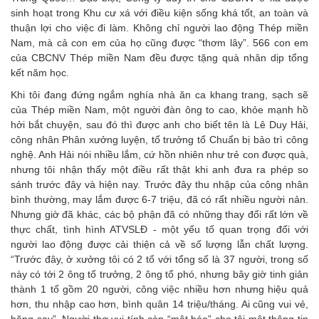
sinh hoạt trong Khu cư xá với điều kiện sống khá tốt, an toàn và
thuận lợi cho việc đi làm. Không chỉ người lao động Thép miền
Nam, mà cả con em của họ cũng được “thơm lây”. 566 con em
của CBCNV Thép miền Nam đều được tặng quà nhân dịp tổng
kết năm học.
Khi tôi đang đứng ngắm nghía nhà ăn ca khang trang, sạch sẽ
của Thép miền Nam, một người đàn ông to cao, khỏe mạnh hồ
hởi bắt chuyện, sau đó thì được anh cho biết tên là Lê Duy Hải,
công nhân Phân xưởng luyện, tổ trưởng tổ Chuẩn bị bảo trì công
nghệ. Anh Hải nói nhiều lắm, cứ hồn nhiên như trẻ con được quà,
nhưng tôi nhận thấy một điều rất thật khi anh đưa ra phép so
sánh trước đây và hiện nay. Trước đây thu nhập của công nhân
bình thường, may lắm được 6-7 triệu, đã có rất nhiều người nản.
Nhưng giờ đã khác, các bộ phận đã có những thay đổi rất lớn về
thực chất, tình hình ATVSLĐ - một yếu tố quan trọng đối với
người lao động được cải thiện cả về số lượng lẫn chất lượng.
“Trước đây, ở xưởng tôi có 2 tổ với tổng số là 37 người, trong số
này có tới 2 ông tổ trưởng, 2 ông tổ phó, nhưng bây giờ tinh giản
thành 1 tổ gồm 20 người, công việc nhiều hơn nhưng hiệu quả
hơn, thu nhập cao hơn, bình quân 14 triệu/tháng. Ai cũng vui vẻ,