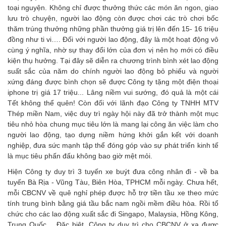
toại nguyện. Không chỉ được thưởng thức các món ăn ngon, giao
lưu trò chuyện, người lao động còn được chơi các trò chơi bốc
thăm trúng thưởng những phần thưởng giá trị lên đến 15- 16 triệu
đồng như ti vi…. Đối với người lao động, đây là một hoạt động vô
cùng ý nghĩa, nhờ sự thay đổi lớn của đơn vị nên họ mới có điều
kiện thụ hưởng. Tại đây sẽ diễn ra chương trình bình xét lao động
suất sắc của năm do chính người lao động bỏ phiếu và người
xứng đáng được bình chọn sẽ được Công ty tặng một điện thoại
iphone trị giá 17 triệu... Lâng niềm vui sướng, đó quả là một cái
Tết không thể quên! Còn đối với lãnh đạo Công ty TNHH MTV
Thép miền Nam, việc duy trì ngày hội này đã trở thành một mục
tiêu nhỏ hòa chung mục tiêu lớn là mang lại công ăn việc làm cho
người lao động, tạo dựng niềm hứng khởi gắn kết với doanh
nghiệp, đưa sức mạnh tập thể đóng góp vào sự phát triển kinh tế
là mục tiêu phấn đấu không bao giờ mệt mỏi.
Hiện Công ty duy trì 3 tuyến xe buýt đưa công nhân đi - về ba
tuyến Bà Rịa - Vũng Tàu, Biên Hòa, TPHCM mỗi ngày. Chưa hết,
mỗi CBCNV về quê nghỉ phép được hỗ trợ tiền tầu xe theo mức
tính trung bình bằng giá tầu bắc nam ngồi mềm điều hòa. Rồi tổ
chức cho các lao động xuất sắc đi Singapo, Malaysia, Hồng Kông,
Trung Quốc… Đặc biệt, Công ty duy trì cho CBCNV ở xa được