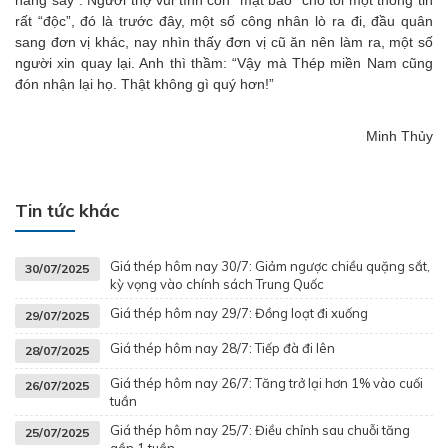
hăng say”. Người thợ vui tính còn “mật báo” cho tôi một thông tin
rất “độc”, đó là trước đây, một số công nhân lò ra đi, đầu quân
sang đơn vị khác, nay nhìn thấy đơn vị cũ ăn nên làm ra, một số
người xin quay lại. Anh thì thầm: “Vậy mà Thép miền Nam cũng
đón nhận lại họ. Thật không gì quý hơn!”
Minh Thủy
Tin tức khác
Giá thép hôm nay 30/7: Giảm ngược chiều quặng sắt,
30/07/2025
kỳ vọng vào chính sách Trung Quốc
Giá thép hôm nay 29/7: Đồng loạt đi xuống
29/07/2025
Giá thép hôm nay 28/7: Tiếp đà đi lên
28/07/2025
Giá thép hôm nay 26/7: Tăng trở lại hơn 1% vào cuối
26/07/2025
tuần
Giá thép hôm nay 25/7: Điều chỉnh sau chuỗi tăng
25/07/2025