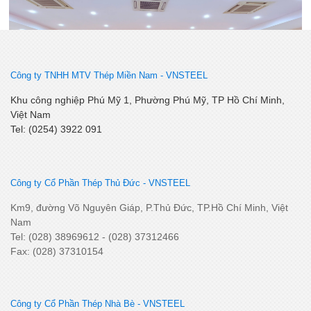
Công ty TNHH MTV Thép Miền Nam -
VNSTEEL
Lễ kết nạp Đảng viên mới – Chi bộ Kỹ Thuật – Chất Lượng
Khu công nghiệp Phú Mỹ 1, Phường Phú Mỹ, TP Hồ Chí Minh,
Việt Nam
Tel: (0254) 3922 091
Công ty Cổ Phần Thép Thủ Đức - VNSTEEL
Km9, đường Võ Nguyên Giáp, P.Thủ Đức, TP.Hồ Chí Minh, Việt
Nam
Tel: (028) 38969612 - (028) 37312466
Fax: (028) 37310154
SSCV tăng cường kết nối, phát triển tiêu thụ tại thị trường
Miền Tây Nam Bộ
Công ty Cổ Phần Thép Nhà Bè - VNSTEEL