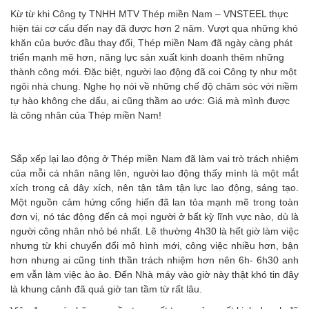
Kừ từ khi Công ty TNHH MTV Thép miền Nam – VNSTEEL thực
hiện tái cơ cấu đến nay đã được hơn 2 năm. Vượt qua những khó
khăn của bước đầu thay đổi, Thép miền Nam đã ngày càng phát
triển mạnh mẽ hơn, năng lực sản xuất kinh doanh thêm những
thành công mới. Đặc biệt, người lao động đã coi Công ty như một
ngôi nhà chung. Nghe họ nói về những chế độ chăm sóc với niềm
tự hào không che dấu, ai cũng thầm ao ước: Giá mà mình được
là công nhân của Thép miền Nam!
Sắp xếp lại lao động ở Thép miền Nam đã làm vai trò trách nhiệm
của mỗi cá nhân nâng lên, người lao động thấy mình là một mắt
xích trong cả dây xích, nên tận tâm tận lực lao động, sáng tạo.
Một nguồn cảm hứng cống hiến đã lan tỏa mạnh mẽ trong toàn
đơn vị, nó tác động đến cả mọi người ở bất kỳ lĩnh vực nào, dù là
người công nhân nhỏ bé nhất. Lẽ thường 4h30 là hết giờ làm việc
nhưng từ khi chuyển đổi mô hình mới, công việc nhiều hơn, bận
hơn nhưng ai cũng tinh thần trách nhiệm hơn nên 6h- 6h30 anh
em vẫn làm việc ào ào. Đến Nhà máy vào giờ này thật khó tin đây
là khung cảnh đã quá giờ tan tầm từ rất lâu.