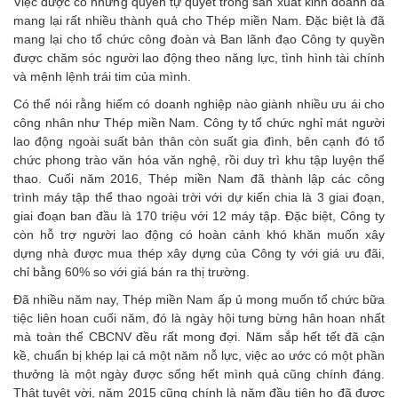
Việc được có những quyền tự quyết trong sản xuất kinh doanh đã
mang lại rất nhiều thành quả cho Thép miền Nam. Đặc biệt là đã
mang lại cho tổ chức công đoàn và Ban lãnh đạo Công ty quyền
được chăm sóc người lao động theo năng lực, tình hình tài chính
và mệnh lệnh trái tim của mình.
Có thể nói rằng hiếm có doanh nghiệp nào giành nhiều ưu ái cho
công nhân như Thép miền Nam. Công ty tổ chức nghỉ mát người
lao động ngoài suất bản thân còn suất gia đình, bên cạnh đó tổ
chức phong trào văn hóa văn nghệ, rồi duy trì khu tập luyện thể
thao. Cuối năm 2016, Thép miền Nam đã thành lập các công
trình máy tập thể thao ngoài trời với dự kiến chia là 3 giai đoạn,
giai đoạn ban đầu là 170 triệu với 12 máy tập. Đặc biệt, Công ty
còn hỗ trợ người lao động có hoàn cảnh khó khăn muốn xây
dựng nhà được mua thép xây dựng của Công ty với giá ưu đãi,
chỉ bằng 60% so với giá bán ra thị trường.
Đã nhiều năm nay, Thép miền Nam ấp ủ mong muốn tổ chức bữa
tiệc liên hoan cuối năm, đó là ngày hội tưng bừng hân hoan nhất
mà toàn thể CBCNV đều rất mong đợi. Năm sắp hết tết đã cận
kề, chuẩn bị khép lại cả một năm nỗ lực, việc ao ước có một phần
thưởng là một ngày được sống hết mình quả cũng chính đáng.
Thật tuyệt vời, năm 2015 cũng chính là năm đầu tiên họ đã được