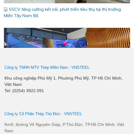
Công ty TNHH MTV Thép Miền Nam -
VNSTEEL
Bám sát thị trường khu vực Đồng Tháp - Cần Thơ – Cà Mau –
An Giang – Phú Quốc - Tăng cường kết nối, chủ động thích ứng
Khu công nghiệp Phú Mỹ 1, Phường Phú Mỹ, TP Hồ Chí Minh,
Việt Nam
Tel: (0254) 3922 091
Công ty Cổ Phần Thép Thủ Đức - VNSTEEL
Km9, đường Võ Nguyên Giáp, P.Thủ Đức, TP.Hồ Chí Minh, Việt
Nam