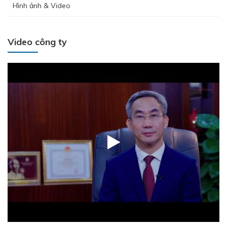
Hình ảnh & Video
Video công ty
Hưởng ứng tháng công nhân 2026 - Lan tỏa tinh thần gắn kết
– Chăm lo người lao động
THÉP MIỀN NAM /V/ chính thức trở lại thị trường Nha Trang -
Khánh Hòa