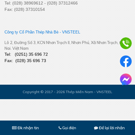
Tel: (028) 38969612 - (028) 37312466
Fax: (028) 37310154
Khai Xuân Bính Ngọ 2026 – Khởi đầu rực rỡ, bứt phá thành
công
Công ty Cổ Phần Thép Nhà Bè - VNSTEEL
Lô 2, Đường Số 3, KCN Nhơn Trạch II, Nhơn Phú, Xã Nhơn Trạch, Đồng
Nai. Việt Nam
Tel:
(
0251
) 35 696 72
Fax:
(028) 35 696 73
Copyright © 2017 - 2026 Thép Miền Nam - VNSTEEL
YEP 2025
Đk nhận tin
Để lại lời nhắn
Gọi điện
CF0HA8BC77U208RSP5PG