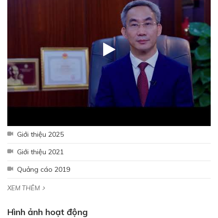
Giới thiệu 2025
Giới thiệu 2021
Quảng cáo 2019
Hưởng ứng tháng công nhân 2026 - Lan tỏa tinh thần gắn kết
– Chăm lo người lao động
XEM THÊM
Hình ảnh hoạt động