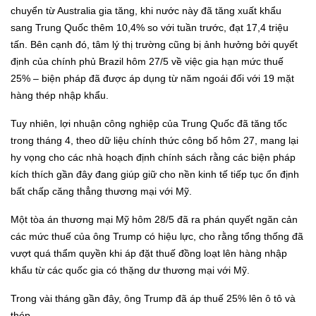
chuyển từ Australia gia tăng, khi nước này đã tăng xuất khẩu
sang Trung Quốc thêm 10,4% so với tuần trước, đạt 17,4 triệu
tấn. Bên cạnh đó, tâm lý thị trường cũng bị ảnh hưởng bởi quyết
định của chính phủ Brazil hôm 27/5 về việc gia hạn mức thuế
25% – biện pháp đã được áp dụng từ năm ngoái đối với 19 mặt
hàng thép nhập khẩu.
Tuy nhiên, lợi nhuận công nghiệp của Trung Quốc đã tăng tốc
trong tháng 4, theo dữ liệu chính thức công bố hôm 27, mang lại
hy vọng cho các nhà hoạch định chính sách rằng các biện pháp
kích thích gần đây đang giúp giữ cho nền kinh tế tiếp tục ổn định
bất chấp căng thẳng thương mại với Mỹ.
Một tòa án thương mại Mỹ hôm 28/5 đã ra phán quyết ngăn cản
các mức thuế của ông Trump có hiệu lực, cho rằng tổng thống đã
vượt quá thẩm quyền khi áp đặt thuế đồng loạt lên hàng nhập
khẩu từ các quốc gia có thặng dư thương mại với Mỹ.
Trong vài tháng gần đây, ông Trump đã áp thuế 25% lên ô tô và
thép.