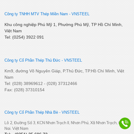
Công ty TNHH MTV Thép Miền Nam -
VNSTEEL
Khu công nghiệp Phú Mỹ 1, Phường Phú Mỹ, TP Hồ Chí Minh,
Việt Nam
Tel: (0254) 3922 091
Công ty Cổ Phần Thép Thủ Đức - VNSTEEL
SSCV tăng cường kết nối, phát triển tiêu thụ tại thị trường
Km9, đường Võ Nguyên Giáp, P.Thủ Đức, TP.Hồ Chí Minh, Việt
Miền Tây Nam Bộ
Nam
Tel: (028) 38969612 - (028) 37312466
Fax: (028) 37310154
Công ty Cổ Phần Thép Nhà Bè - VNSTEEL
Lô 2, Đường Số 3, KCN Nhơn Trạch II, Nhơn Phú, Xã Nhơn Trạch, Đồng
Nai. Việt Nam