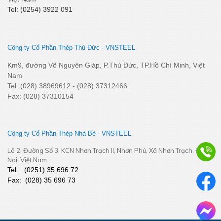
Tel: (0254) 3922 091
Khai Xuân Bính Ngọ 2026 – Khởi đầu rực rỡ, bứt phá thành
công
Công ty Cổ Phần Thép Thủ Đức - VNSTEEL
Km9, đường Võ Nguyên Giáp, P.Thủ Đức, TP.Hồ Chí Minh, Việt
Nam
Tel: (028) 38969612 - (028) 37312466
Fax: (028) 37310154
Công ty Cổ Phần Thép Nhà Bè - VNSTEEL
YEP 2025
Lô 2, Đường Số 3, KCN Nhơn Trạch II, Nhơn Phú, Xã Nhơn Trạch, Đồng
Nai. Việt Nam
Tel:
(
0251
) 35 696 72
Fax:
(028) 35 696 73