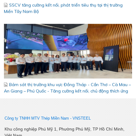
Bám sát thị trường khu vực Đồng Tháp - Cần Thơ – Cà Mau –
An Giang – Phú Quốc - Tăng cường kết nối, chủ động thích ứng
Công ty TNHH MTV Thép Miền Nam -
VNSTEEL
Khu công nghiệp Phú Mỹ 1, Phường Phú Mỹ, TP Hồ Chí Minh,
Việt Nam