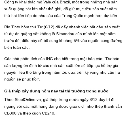
Công ty khai thác mỏ Vale của Brazil, một trong những nhà sản
xuất quặng sắt lớn nhất thế giới, đã giữ mục tiêu sản xuất năm
thứ hai liên tiếp do nhu cầu của Trung Quốc mạnh hơn dự kiến.
Rio Tinto hôm thứ Tư (6/12) đã đẩy nhanh việc bắt đầu sản xuất
từ dự án quặng sắt khổng lồ Simandou của mình lên một năm
trước đó, điều này sẽ bổ sung khoảng 5% vào nguồn cung đường
biển toàn cầu.
Các nhà phân tích của ING cho biết trong một báo cáo: “Dự báo
sản lượng ổn định từ các nhà sản xuất lớn sẽ tiếp tục hỗ trợ giá
nguyên liệu thô tăng trong năm tới, dựa trên kỳ vọng nhu cầu hạ
nguồn sẽ phục hồi”.
Giá thép xây dựng hôm nay tại thị trường trong nước
Theo
SteelOnline.vn
, giá thép trong nước ngày 8/12 duy trì đi
ngang với các mặt hàng đang được giao dịch như thép thanh vằn
CB300 và thép cuộn CB240.