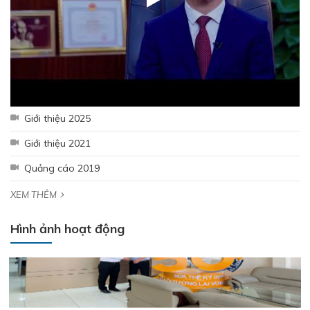
Lễ kết nạp Đảng viên mới – Chi bộ Kỹ Thuật – Chất Lượng
Giới thiệu 2025
Giới thiệu 2021
Quảng cáo 2019
XEM THÊM
Hình ảnh hoạt động
SSCV tăng cường kết nối, phát triển tiêu thụ tại thị trường
Miền Tây Nam Bộ