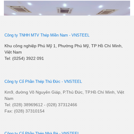
Lễ kết nạp Đảng viên mới – Chi bộ Kỹ Thuật – Chất Lượng
Công ty TNHH MTV Thép Miền Nam -
VNSTEEL
Khu công nghiệp Phú Mỹ 1, Phường Phú Mỹ, TP Hồ Chí Minh,
Việt Nam
Tel: (0254) 3922 091
Công ty Cổ Phần Thép Thủ Đức - VNSTEEL
SSCV tăng cường kết nối, phát triển tiêu thụ tại thị trường
Km9, đường Võ Nguyên Giáp, P.Thủ Đức, TP.Hồ Chí Minh, Việt
Miền Tây Nam Bộ
Nam
Tel: (028) 38969612 - (028) 37312466
Fax: (028) 37310154
Công ty Cổ Phần Thép Nhà Bè - VNSTEEL