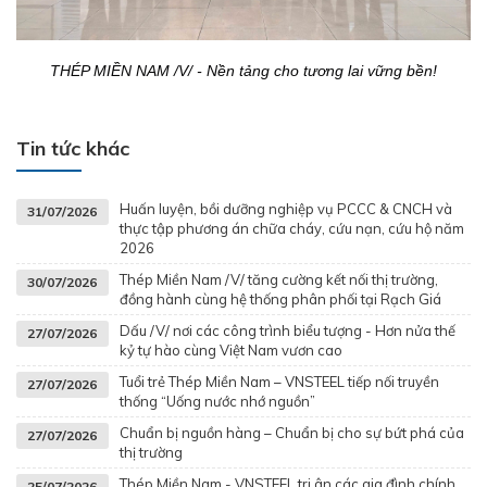
THÉP MIỀN NAM /V/ - Nền tảng cho tương lai vững bền!
Tin tức khác
Huấn luyện, bồi dưỡng nghiệp vụ PCCC & CNCH và
31/07/2026
thực tập phương án chữa cháy, cứu nạn, cứu hộ năm
2026
Thép Miền Nam /V/ tăng cường kết nối thị trường,
30/07/2026
đồng hành cùng hệ thống phân phối tại Rạch Giá
Dấu /V/ nơi các công trình biểu tượng - Hơn nửa thế
27/07/2026
kỷ tự hào cùng Việt Nam vươn cao
Tuổi trẻ Thép Miền Nam – VNSTEEL tiếp nối truyền
27/07/2026
thống “Uống nước nhớ nguồn”
Chuẩn bị nguồn hàng – Chuẩn bị cho sự bứt phá của
27/07/2026
thị trường
Thép Miền Nam - VNSTEEL tri ân các gia đình chính
25/07/2026