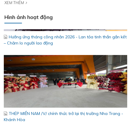
– Chăm lo người lao động
XEM THÊM
Hình ảnh hoạt động
THÉP MIỀN NAM /V/ chính thức trở lại thị trường Nha Trang -
Khánh Hòa