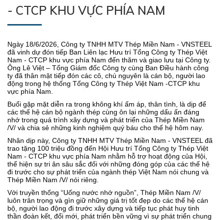
- CTCP KHU VỰC PHÍA NAM
Ngày 18/6/2026, Công ty TNHH MTV Thép Miền Nam - VNSTEEL
đã vinh dự đón tiếp Ban Liên lạc Hưu trí Tổng Công ty Thép Việt
Nam - CTCP khu vực phía Nam đến thăm và giao lưu tại Công ty.
Ông Lê Việt – Tổng Giám đốc Công ty cùng Ban Điều hành công
ty đã thân mật tiếp đón các cô, chú nguyên là cán bộ, người lao
động trong hệ thống Tổng Công ty Thép Việt Nam -CTCP khu
vực phía Nam.
Buổi gặp mặt diễn ra trong không khí ấm áp, thân tình, là dịp để
các thế hệ cán bộ ngành thép cùng ôn lại những dấu ấn đáng
nhớ trong quá trình xây dựng và phát triển của Thép Miền Nam
/V/ và chia sẻ những kinh nghiệm quý báu cho thế hệ hôm nay.
Nhân dịp này, Công ty TNHH MTV Thép Miền Nam - VNSTEEL đã
trao tặng 100 triệu đồng đến Hội Hưu trí Tổng Công ty Thép Việt
Nam - CTCP khu vực phía Nam nhằm hỗ trợ hoạt động của Hội,
thể hiện sự tri ân sâu sắc đối với những đóng góp của các thế hệ
đi trước cho sự phát triển của ngành thép Việt Nam nói chung và
Thép Miền Nam /V/ nói riêng.
Với truyền thống “Uống nước nhớ nguồn”, Thép Miền Nam /V/
luôn trân trọng và gìn giữ những giá trị tốt đẹp do các thế hệ cán
bộ, người lao động đi trước xây dựng và tiếp tục phát huy tinh
thần đoàn kết, đổi mới, phát triển bền vững vì sự phát triển chung