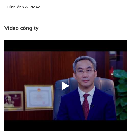
Hình ảnh & Video
Video công ty
THÉP MIỀN NAM /V/ chính thức trở lại thị trường Nha Trang -
Khánh Hòa
Lễ kết nạp Đảng viên mới – Chi bộ Kỹ Thuật – Chất Lượng