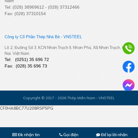
Nam
Tel: (028) 38969612 - (028) 37312466
Fax: (028) 37310154
YEP 2025
Công ty Cổ Phần Thép Nhà Bè - VNSTEEL
Lô 2, Đường Số 3, KCN Nhơn Trạch II, Nhơn Phú, Xã Nhơn Trạch, Đồng
Nai. Việt Nam
Tel:
(
0251
) 35 696 72
Fax:
(028) 35 696 73
Tất niên công ty 2025
Copyright © 2017 - 2026 Thép Miền Nam - VNSTEEL
CF0HA8BC77U208RSP5PG
Đk nhận tin
Để lại lời nhắn
Gọi điện