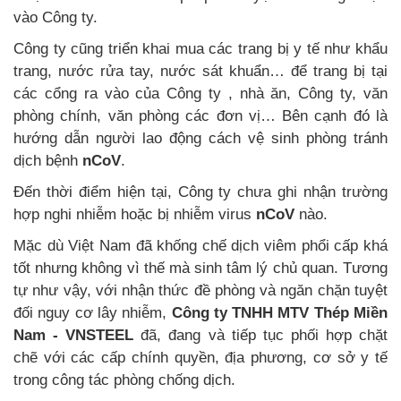
vào Công ty.
Công ty cũng triển khai mua các trang bị y tế như khẩu
trang, nước rửa tay, nước sát khuẩn… để trang bị tại
các cổng ra vào của Công ty , nhà ăn, Công ty, văn
phòng chính, văn phòng các đơn vị… Bên cạnh đó là
hướng dẫn người lao động cách vệ sinh phòng tránh
dịch bệnh
nCoV
.
Đến thời điểm hiện tại, Công ty chưa ghi nhận trường
hợp nghi nhiễm hoặc bị nhiễm virus
nCoV
nào.
Mặc dù Việt Nam đã khống chế dịch viêm phổi cấp khá
tốt nhưng không vì thế mà sinh tâm lý chủ quan. Tương
tự như vậy, với nhận thức đề phòng và ngăn chặn tuyệt
đối nguy cơ lây nhiễm,
Công ty TNHH MTV Thép Miền
Nam - VNSTEEL
đã, đang và tiếp tục phối hợp chặt
chẽ với các cấp chính quyền, địa phương, cơ sở y tế
trong công tác phòng chống dịch.