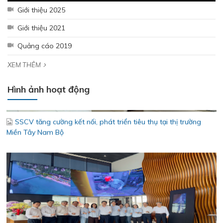
Giới thiệu 2025
Giới thiệu 2021
Quảng cáo 2019
XEM THÊM
SSCV tăng cường kết nối, phát triển tiêu thụ tại thị trường
Hình ảnh hoạt động
Miền Tây Nam Bộ
Bám sát thị trường khu vực Đồng Tháp - Cần Thơ – Cà Mau –