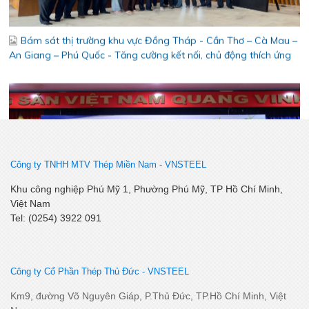
An Giang – Phú Quốc - Tăng cường kết nối, chủ động thích ứng
Công ty TNHH MTV Thép Miền Nam -
VNSTEEL
Khai Xuân Bính Ngọ 2026 – Khởi đầu rực rỡ, bứt phá thành
công
Khu công nghiệp Phú Mỹ 1, Phường Phú Mỹ, TP Hồ Chí Minh,
Việt Nam
Tel: (0254) 3922 091
Công ty Cổ Phần Thép Thủ Đức - VNSTEEL
Km9, đường Võ Nguyên Giáp, P.Thủ Đức, TP.Hồ Chí Minh, Việt