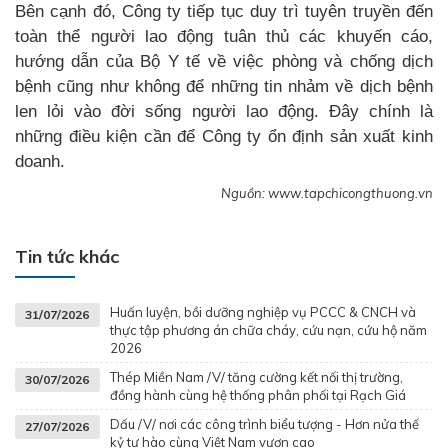
Bên cạnh đó, Công ty tiếp tục duy trì tuyên truyền đến
toàn thể người lao động tuân thủ các khuyến cáo,
hướng dẫn của Bộ Y tế về việc phòng và chống dịch
bệnh cũng như không để những tin nhảm về dịch bệnh
len lỏi vào đời sống người lao động. Đây chính là
những điều kiện cần để Công ty ổn định sản xuất kinh
doanh.
Nguồn:
www.tapchicongthuong.vn
Tin tức khác
Huấn luyện, bồi dưỡng nghiệp vụ PCCC & CNCH và
31/07/2026
thực tập phương án chữa cháy, cứu nạn, cứu hộ năm
2026
Thép Miền Nam /V/ tăng cường kết nối thị trường,
30/07/2026
đồng hành cùng hệ thống phân phối tại Rạch Giá
Dấu /V/ nơi các công trình biểu tượng - Hơn nửa thế
27/07/2026
kỷ tự hào cùng Việt Nam vươn cao