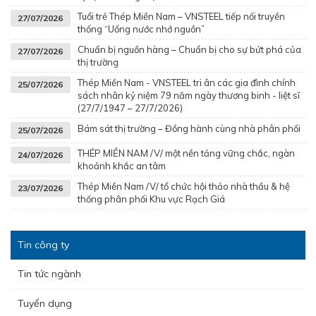
Tuổi trẻ Thép Miền Nam – VNSTEEL tiếp nối truyền
27/07/2026
thống “Uống nước nhớ nguồn”
Chuẩn bị nguồn hàng – Chuẩn bị cho sự bứt phá của
27/07/2026
thị trường
Thép Miền Nam - VNSTEEL tri ân các gia đình chính
25/07/2026
sách nhân kỷ niệm 79 năm ngày thương binh - liệt sĩ
(27/7/1947 – 27/7/2026)
Bám sát thị trường – Đồng hành cùng nhà phân phối
25/07/2026
THÉP MIỀN NAM /V/ một nền tảng vững chắc, ngàn
24/07/2026
khoảnh khắc an tâm
Thép Miền Nam /V/ tổ chức hội thảo nhà thầu & hệ
23/07/2026
thống phân phối Khu vực Rạch Giá
Hưởng ứng tháng công nhân 2026 - Lan tỏa tinh thần gắn kết
– Chăm lo người lao động
Tin công ty
Tin tức ngành
Tuyển dụng