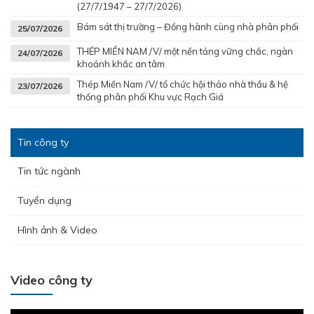
(27/7/1947 – 27/7/2026)
Bám sát thị trường – Đồng hành cùng nhà phân phối
25/07/2026
THÉP MIỀN NAM /V/ một nền tảng vững chắc, ngàn
24/07/2026
khoảnh khắc an tâm
Thép Miền Nam /V/ tổ chức hội thảo nhà thầu & hệ
23/07/2026
thống phân phối Khu vực Rạch Giá
Tin công ty
Tin tức ngành
Hưởng ứng tháng công nhân 2026 - Lan tỏa tinh thần gắn kết
– Chăm lo người lao động
Tuyển dụng
Hình ảnh & Video
Video công ty