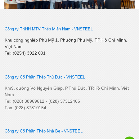
Công ty TNHH MTV Thép Miền Nam -
VNSTEEL
Khu công nghiệp Phú Mỹ 1, Phường Phú Mỹ, TP Hồ Chí Minh,
Việt Nam
Tel: (0254) 3922 091
Khai Xuân Bính Ngọ 2026 – Khởi đầu rực rỡ, bứt phá thành
công
Công ty Cổ Phần Thép Thủ Đức - VNSTEEL
Km9, đường Võ Nguyên Giáp, P.Thủ Đức, TP.Hồ Chí Minh, Việt
Nam
Tel: (028) 38969612 - (028) 37312466
Fax: (028) 37310154
Công ty Cổ Phần Thép Nhà Bè - VNSTEEL