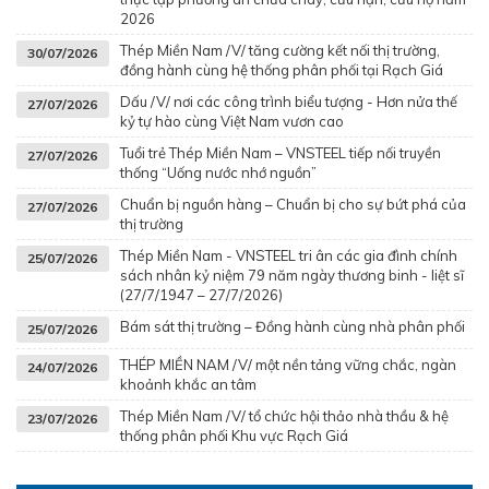
2026
Thép Miền Nam /V/ tăng cường kết nối thị trường,
30/07/2026
đồng hành cùng hệ thống phân phối tại Rạch Giá
Dấu /V/ nơi các công trình biểu tượng - Hơn nửa thế
27/07/2026
kỷ tự hào cùng Việt Nam vươn cao
Tuổi trẻ Thép Miền Nam – VNSTEEL tiếp nối truyền
27/07/2026
thống “Uống nước nhớ nguồn”
Chuẩn bị nguồn hàng – Chuẩn bị cho sự bứt phá của
27/07/2026
thị trường
Thép Miền Nam - VNSTEEL tri ân các gia đình chính
25/07/2026
sách nhân kỷ niệm 79 năm ngày thương binh - liệt sĩ
(27/7/1947 – 27/7/2026)
Bám sát thị trường – Đồng hành cùng nhà phân phối
25/07/2026
THÉP MIỀN NAM /V/ một nền tảng vững chắc, ngàn
24/07/2026
khoảnh khắc an tâm
Thép Miền Nam /V/ tổ chức hội thảo nhà thầu & hệ
23/07/2026
thống phân phối Khu vực Rạch Giá