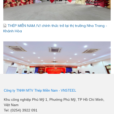
THÉP MIỀN NAM /V/ chính thức trở lại thị trường Nha Trang -
Khánh Hòa
Lễ kết nạp Đảng viên mới – Chi bộ Kỹ Thuật – Chất Lượng
Công ty TNHH MTV Thép Miền Nam -
VNSTEEL
Khu công nghiệp Phú Mỹ 1, Phường Phú Mỹ, TP Hồ Chí Minh,
Việt Nam
Tel: (0254) 3922 091