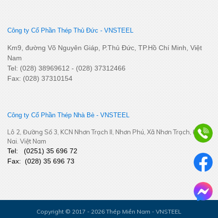
Công ty Cổ Phần Thép Thủ Đức - VNSTEEL
SSCV tăng cường kết nối, phát triển tiêu thụ tại thị trường
Km9, đường Võ Nguyên Giáp, P.Thủ Đức, TP.Hồ Chí Minh, Việt
Miền Tây Nam Bộ
Nam
Tel: (028) 38969612 - (028) 37312466
Fax: (028) 37310154
Công ty Cổ Phần Thép Nhà Bè - VNSTEEL
Lô 2, Đường Số 3, KCN Nhơn Trạch II, Nhơn Phú, Xã Nhơn Trạch, Đồng
Nai. Việt Nam
Tel:
(
0251
) 35 696 72
Fax:
(028) 35 696 73
Bám sát thị trường khu vực Đồng Tháp - Cần Thơ – Cà Mau –
An Giang – Phú Quốc - Tăng cường kết nối, chủ động thích ứng
Copyright © 2017 - 2026 Thép Miền Nam - VNSTEEL