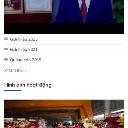
Giới thiệu 2025
Giới thiệu 2021
Quảng cáo 2019
Hưởng ứng tháng công nhân 2026 - Lan tỏa tinh thần gắn kết
– Chăm lo người lao động
XEM THÊM
Hình ảnh hoạt động