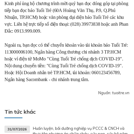
Kinh phí ủng hộ chương trình mời quý bạn đọc đóng góp tại phòng
tiếp bạn đọc báo Tuổi Trẻ (60A Hoàng Văn Thụ, P.9, Q.Phú
Nhuận, TP.HCM) hoặc văn phòng đại diện báo Tuổi Trẻ các khu
vực. Liên hệ trực tiếp số điện thoại: (028) 39973838 hoặc anh Phan
Đắc: 0913.999.009.
Ngoài ra, bạn đọc có thể chuyển khoản vào tài khoản báo Tuổi Trẻ:
113000006100, Ngân hàng Công thương chi nhánh 3 TP.HCM
hoặc ví điện tử MoMo "Cùng Tuổi Trẻ chống dịch COVID-19".
Nội dung chuyển tiền: "Cùng Tuổi Trẻ chống dịch COVID-19".
Hoặc Hội Doanh nhân trẻ TP.HCM, tài khoản: 060123456789,
Ngân hàng Sacombank - chi nhánh
trung tâm.
Nguồn: tuoitre.vn
Tin tức khác
Huấn luyện, bồi dưỡng nghiệp vụ PCCC & CNCH và
31/07/2026
thực tập phương án chữa cháy, cứu nạn, cứu hộ năm