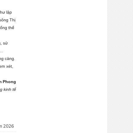
như lập
 sông Thị
tổng thể
SSCV tăng cường kết nối, phát triển
tiêu thụ tại thị trường Miền Tây Nam Bộ
, sử
..
ng cảng.
em xét,
m Phong
g kinh tế
Bám sát thị trường khu vực Đồng
Tháp - Cần Thơ – Cà Mau – An Giang –
ăm 2026
Phú Quốc - Tăng cường kết nối, chủ