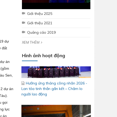
Giới thiệu 2025
Giới thiệu 2021
Quảng cáo 2019
 19 dự
XEM THÊM
y đất
Hình ảnh hoạt động
Hưởng ứng tháng công nhân 2026 -
Lan tỏa tinh thần gắn kết – Chăm lo
 dự án
người lao động
g (gồm
Bàu Sen,
 2 dự án
Tàu).
u gọi
ng lực
ự án