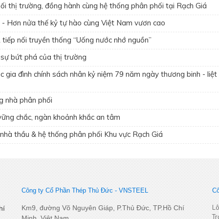
i thị trường, đồng hành cùng hệ thống phân phối tại Rạch Giá
ng - Hơn nửa thế kỷ tự hào cùng Việt Nam vươn cao
iếp nối truyền thống “Uống nước nhớ nguồn”
sự bứt phá của thị trường
gia đình chính sách nhân kỷ niệm 79 năm ngày thương binh - liệt 
g nhà phân phối
ững chắc, ngàn khoảnh khắc an tâm
 nhà thầu & hệ thống phân phối Khu vực Rạch Giá
Công ty Cổ Phần Thép Thủ Đức - VNSTEEL
Cô
Lô
Km9, đường Võ Nguyên Giáp, P.Thủ Đức, TP.Hồ Chí
hí
Tr
Minh, Việt Nam