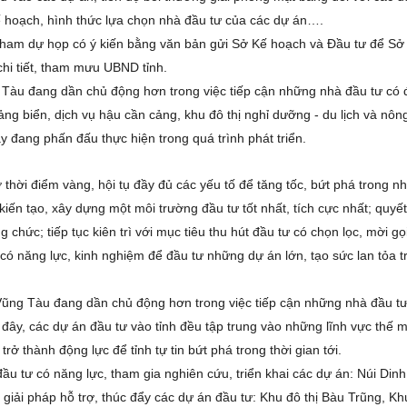
hoạch, hình thức lựa chọn nhà đầu tư của các dự án….
tham dự họp có ý kiến bằng văn bản gửi Sở Kế hoạch và Đầu tư để Sở
chi tiết, tham mưu UBND tỉnh.
ng Tàu đang dần chủ động hơn trong việc tiếp cận những nhà đầu tư có
ng biển, dịch vụ hậu cần cảng, khu đô thị nghỉ dưỡng - du lịch và nôn
y đang phấn đấu thực hiện trong quá trình phát triển.
hời điểm vàng, hội tụ đầy đủ các yếu tố để tăng tốc, bứt phá trong n
kiến tạo, xây dựng một môi trường đầu tư tốt nhất, tích cực nhất; quyế
 chức; tiếp tục kiên trì với mục tiêu thu hút đầu tư có chọn lọc, mời gọi
ó năng lực, kinh nghiệm để đầu tư những dự án lớn, tạo sức lan tỏa t
- Vũng Tàu đang dần chủ động hơn trong việc tiếp cận những nhà đầu t
đây, các dự án đầu tư vào tỉnh đều tập trung vào những lĩnh vực thế 
rở thành động lực để tỉnh tự tin bứt phá trong thời gian tới.
 đầu tư có năng lực, tham gia nghiên cứu, triển khai các dự án: Núi Dinh,
 giải pháp hỗ trợ, thúc đẩy các dự án đầu tư: Khu đô thị Bàu Trũng, Khu