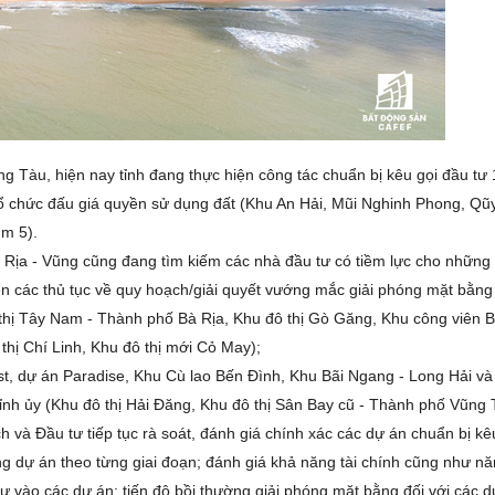
 Tàu, hiện nay tỉnh đang thực hiện công tác chuẩn bị kêu gọi đầu tư
n tổ chức đấu giá quyền sử dụng đất (Khu An Hải, Mũi Nghinh Phong, Qũ
m 5).
 Bà Rịa - Vũng cũng đang tìm kiếm các nhà đầu tư có tiềm lực cho những
ện các thủ tục về quy hoạch/giải quyết vướng mắc giải phóng mặt bằn
 thị Tây Nam - Thành phố Bà Rịa, Khu đô thị Gò Găng, Khu công viên 
thị Chí Linh, Khu đô thị mới Cỏ May);
t, dự án Paradise, Khu Cù lao Bến Đình, Khu Bãi Ngang - Long Hải và
nh ủy (Khu đô thị Hải Đăng, Khu đô thị Sân Bay cũ - Thành phố Vũng 
và Đầu tư tiếp tục rà soát, đánh giá chính xác các dự án chuẩn bị kê
ừng dự án theo từng giai đoạn; đánh giá khả năng tài chính cũng như nă
ư vào các dự án; tiến độ bồi thường giải phóng mặt bằng đối với các d