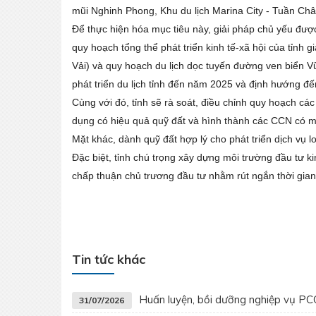
mũi Nghinh Phong, Khu du lịch Marina City - Tuần Ch
Để thực hiện hóa mục tiêu này, giải pháp chủ yếu được 
quy hoạch tổng thể phát triển kinh tế-xã hội của tỉnh 
Vải) và quy hoạch du lịch dọc tuyến đường ven biển
phát triển du lịch tỉnh đến năm 2025 và định hướng đ
Cùng với đó, tỉnh sẽ rà soát, điều chỉnh quy hoạch cá
dụng có hiệu quả quỹ đất và hình thành các CCN có mố
Mặt khác, dành quỹ đất hợp lý cho phát triển dịch vụ
Đặc biệt, tỉnh chú trọng xây dựng môi trường đầu tư k
chấp thuận chủ trương đầu tư nhằm rút ngắn thời gian
Tin tức khác
Huấn luyện, bồi dưỡng nghiệp vụ P
31/07/2026