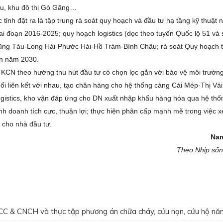
âu, khu đô thị Gò Găng…
tỉnh đặt ra là tập trung rà soát quy hoạch và đầu tư hạ tầng kỹ thuật 
giai đoạn 2016-2025; quy hoạch logistics (dọc theo tuyến Quốc lộ 51 và
 Vũng Tàu-Long Hải-Phước Hải-Hồ Tràm-Bình Châu; rà soát Quy hoạch 
ến năm 2030.
c KCN theo hướng thu hút đầu tư có chọn lọc gắn với bảo vệ môi trường
i liên kết với nhau, tạo chân hàng cho hệ thống cảng Cái Mép-Thị Vải.
 logistics, kho vận đáp ứng cho DN xuất nhập khẩu hàng hóa qua hệ thố
inh doanh tích cực, thuận lợi; thực hiện phân cấp mạnh mẽ trong việc x
 cho nhà đầu tư.
Na
Theo Nhịp sốn
CCC & CNCH và thực tập phương án chữa cháy, cứu nạn, cứu hộ n