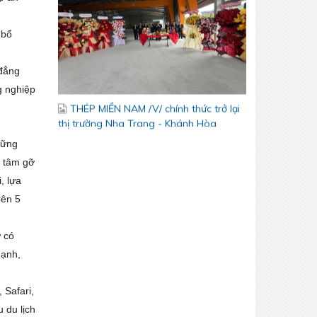
THÉP MIỀN NAM /V/ chính thức trở lại
 bổ
thị trường Nha Trang - Khánh Hòa
 đẳng
g nghiệp
hững
t tâm gỡ
, lựa
rên 5
Lễ kết nạp Đảng viên mới – Chi bộ Kỹ
Thuật – Chất Lượng
ư có
mạnh,
 Safari,
 du lịch