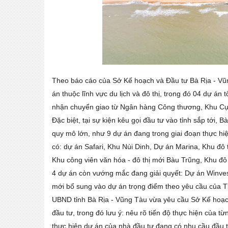
Theo báo cáo của Sở Kế hoạch và Đầu tư Bà Rịa - Vũng
án thuộc lĩnh vực du lịch và đô thị, trong đó 04 dự á
nhận chuyển giao từ Ngân hàng Công thương, Khu Cụ
Đặc biệt, tại sự kiện kêu gọi đầu tư vào tỉnh sắp tới,
quy mô lớn, như 9 dự án đang trong giai đoạn thực hi
có: dự án Safari, Khu Núi Dinh, Dự án Marina, Khu đô
Khu công viên văn hóa - đô thị mới Bàu Trũng, Khu đô 
4 dự án còn vướng mắc đang giải quyết: Dự án Winves
mới bổ sung vào dự án trọng điểm theo yêu cầu của Tỉ
UBND tỉnh Bà Rịa - Vũng Tàu vừa yêu cầu Sở Kế hoạch 
đầu tư, trong đó lưu ý: nêu rõ tiến độ thực hiện của t
thực hiện dự án của nhà đầu tư đang có nhu cầu đầu t