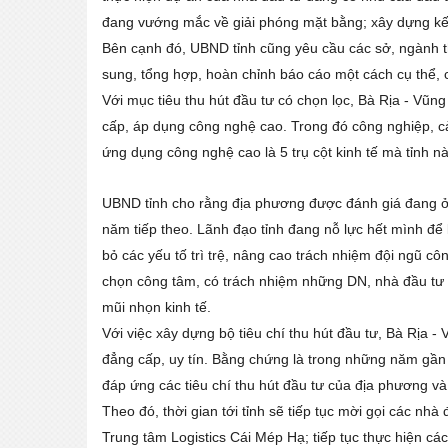
đang vướng mắc về giải phóng mặt bằng; xây dựng kế 
Bên cạnh đó, UBND tỉnh cũng yêu cầu các sở, ngành 
sung, tổng hợp, hoàn chỉnh báo cáo một cách cụ thể, 
Với mục tiêu thu hút đầu tư có chọn lọc, Bà Rịa - Vũ
cấp, áp dụng công nghệ cao. Trong đó công nghiệp, cả
ứng dụng công nghệ cao là 5 trụ cột kinh tế mà tỉnh nà
UBND tỉnh cho rằng địa phương được đánh giá đang ở t
năm tiếp theo. Lãnh đạo tỉnh đang nỗ lực hết mình để 
bỏ các yếu tố trì trệ, nâng cao trách nhiệm đội ngũ công
chọn công tâm, có trách nhiệm những DN, nhà đầu tư c
mũi nhọn kinh tế.
Với việc xây dựng bộ tiêu chí thu hút đầu tư, Bà Rịa 
đẳng cấp, uy tín. Bằng chứng là trong những năm gần 
đáp ứng các tiêu chí thu hút đầu tư của địa phương và t
Theo đó, thời gian tới tỉnh sẽ tiếp tục mời gọi các nhà
Trung tâm Logistics Cái Mép Hạ; tiếp tục thực hiện các