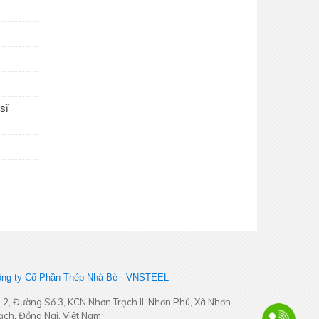
động thích ứng
sĩ
Khai Xuân Bính Ngọ 2026 – Khởi đầu
rực rỡ, bứt phá thành công
ng ty Cổ Phần Thép Nhà Bè - VNSTEEL
 2, Đường Số 3, KCN Nhơn Trạch II, Nhơn Phú, Xã Nhơn
ạch, Đồng Nai. Việt Nam