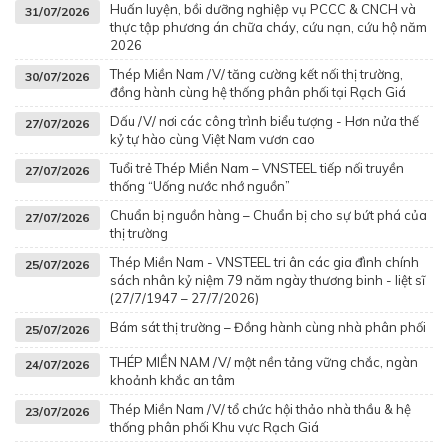
Huấn luyện, bồi dưỡng nghiệp vụ PCCC & CNCH và
31/07/2026
thực tập phương án chữa cháy, cứu nạn, cứu hộ năm
2026
Thép Miền Nam /V/ tăng cường kết nối thị trường,
30/07/2026
đồng hành cùng hệ thống phân phối tại Rạch Giá
Dấu /V/ nơi các công trình biểu tượng - Hơn nửa thế
27/07/2026
kỷ tự hào cùng Việt Nam vươn cao
Tuổi trẻ Thép Miền Nam – VNSTEEL tiếp nối truyền
27/07/2026
thống “Uống nước nhớ nguồn”
Chuẩn bị nguồn hàng – Chuẩn bị cho sự bứt phá của
27/07/2026
thị trường
Thép Miền Nam - VNSTEEL tri ân các gia đình chính
25/07/2026
sách nhân kỷ niệm 79 năm ngày thương binh - liệt sĩ
(27/7/1947 – 27/7/2026)
Bám sát thị trường – Đồng hành cùng nhà phân phối
25/07/2026
THÉP MIỀN NAM /V/ một nền tảng vững chắc, ngàn
24/07/2026
khoảnh khắc an tâm
Thép Miền Nam /V/ tổ chức hội thảo nhà thầu & hệ
23/07/2026
thống phân phối Khu vực Rạch Giá