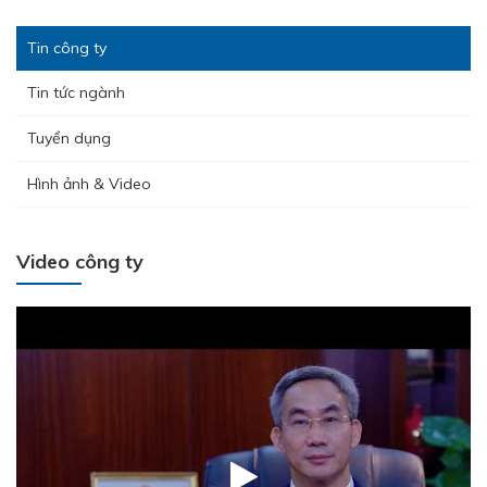
Tin công ty
Tin tức ngành
Tuyển dụng
Hình ảnh & Video
Hưởng ứng tháng công nhân 2026 - Lan tỏa tinh thần gắn kết
– Chăm lo người lao động
Video công ty
THÉP MIỀN NAM /V/ chính thức trở lại thị trường Nha Trang -