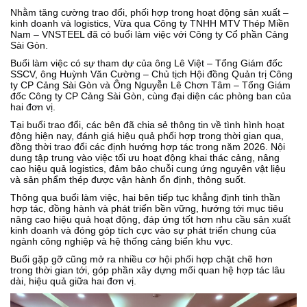
Nhằm tăng cường trao đổi, phối hợp trong hoạt động sản xuất –
kinh doanh và logistics, Vừa qua Công ty TNHH MTV Thép Miền
Nam – VNSTEEL đã có buổi làm việc với Công ty Cổ phần Cảng
Sài Gòn.
Buổi làm việc có sự tham dự của ông Lê Việt – Tổng Giám đốc
SSCV, ông Huỳnh Văn Cường – Chủ tịch Hội đồng Quản trị Công
ty CP Cảng Sài Gòn và Ông Nguyễn Lê Chơn Tâm – Tổng Giám
đốc Công ty CP Cảng Sài Gòn, cùng đại diện các phòng ban của
hai đơn vị.
Tại buổi trao đổi, các bên đã chia sẻ thông tin về tình hình hoạt
động hiện nay, đánh giá hiệu quả phối hợp trong thời gian qua,
đồng thời trao đổi các định hướng hợp tác trong năm 2026. Nội
dung tập trung vào việc tối ưu hoạt động khai thác cảng, nâng
cao hiệu quả logistics, đảm bảo chuỗi cung ứng nguyên vật liệu
và sản phẩm thép được vận hành ổn định, thông suốt.
Thông qua buổi làm việc, hai bên tiếp tục khẳng định tinh thần
hợp tác, đồng hành và phát triển bền vững, hướng tới mục tiêu
nâng cao hiệu quả hoạt động, đáp ứng tốt hơn nhu cầu sản xuất
kinh doanh và đóng góp tích cực vào sự phát triển chung của
ngành công nghiệp và hệ thống cảng biển khu vực.
Buổi gặp gỡ cũng mở ra nhiều cơ hội phối hợp chặt chẽ hơn
trong thời gian tới, góp phần xây dựng mối quan hệ hợp tác lâu
dài, hiệu quả giữa hai đơn vị.