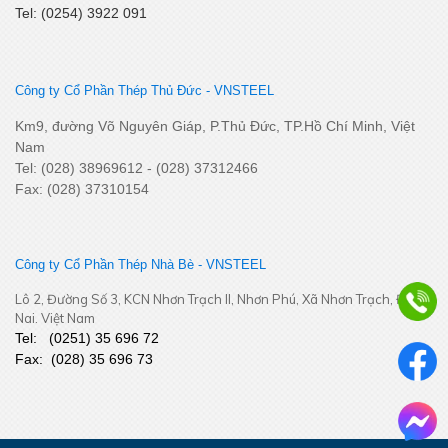
Tel: (0254) 3922 091
Công ty Cổ Phần Thép Thủ Đức - VNSTEEL
Km9, đường Võ Nguyên Giáp, P.Thủ Đức, TP.Hồ Chí Minh, Việt
Khai Xuân Bính Ngọ 2026 – Khởi đầu rực rỡ, bứt phá thành
Nam
công
Tel: (028) 38969612 - (028) 37312466
Fax: (028) 37310154
Công ty Cổ Phần Thép Nhà Bè - VNSTEEL
Lô 2, Đường Số 3, KCN Nhơn Trạch II, Nhơn Phú, Xã Nhơn Trạch, Đồng
Nai. Việt Nam
Tel:
(
0251
) 35 696 72
Fax:
(028) 35 696 73
YEP 2025