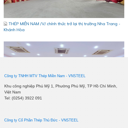
THÉP MIỀN NAM /V/ chính thức trở lại thị trường Nha Trang -
Khánh Hòa
Công ty TNHH MTV Thép Miền Nam -
VNSTEEL
Lễ kết nạp Đảng viên mới – Chi bộ Kỹ Thuật – Chất Lượng
Khu công nghiệp Phú Mỹ 1, Phường Phú Mỹ, TP Hồ Chí Minh,
Việt Nam
Tel: (0254) 3922 091
Công ty Cổ Phần Thép Thủ Đức - VNSTEEL