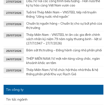
Dấu /V/ nơi các công trình biểu tượng - Hơn nửa thế
27/07/2026
kỷ tự hào cùng Việt Nam vươn cao
Tuổi trẻ Thép Miền Nam – VNSTEEL tiếp nối truyền
27/07/2026
thống “Uống nước nhớ nguồn”
Chuẩn bị nguồn hàng – Chuẩn bị cho sự bứt phá của
27/07/2026
thị trường
Thép Miền Nam - VNSTEEL tri ân các gia đình chính
25/07/2026
sách nhân kỷ niệm 79 năm ngày thương binh - liệt sĩ
(27/7/1947 – 27/7/2026)
Bám sát thị trường – Đồng hành cùng nhà phân phối
25/07/2026
THÉP MIỀN NAM /V/ một nền tảng vững chắc, ngàn
24/07/2026
khoảnh khắc an tâm
Thép Miền Nam /V/ tổ chức hội thảo nhà thầu & hệ
23/07/2026
thống phân phối Khu vực Rạch Giá
Tin công ty
Tin tức ngành