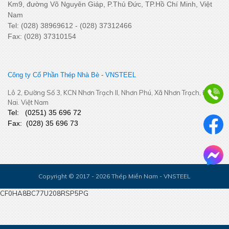
Km9, đường Võ Nguyên Giáp, P.Thủ Đức, TP.Hồ Chí Minh, Việt
Nam
Tel: (028) 38969612 - (028) 37312466
SSCV tăng cường kết nối, phát triển tiêu thụ tại thị trường
Fax: (028) 37310154
Miền Tây Nam Bộ
Công ty Cổ Phần Thép Nhà Bè - VNSTEEL
Lô 2, Đường Số 3, KCN Nhơn Trạch II, Nhơn Phú, Xã Nhơn Trạch, Đồng
Nai. Việt Nam
Tel:
(
0251
) 35 696 72
Fax:
(028) 35 696 73
Bám sát thị trường khu vực Đồng Tháp - Cần Thơ – Cà Mau –
Copyright © 2017 - 2026 Thép Miền Nam - VNSTEEL
An Giang – Phú Quốc - Tăng cường kết nối, chủ động thích ứng
CF0HA8BC77U208RSP5PG