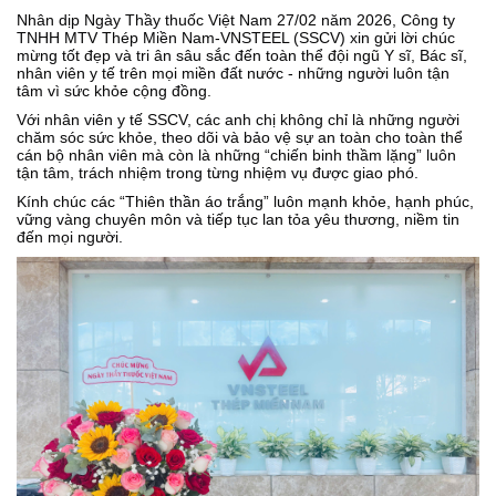
Nhân dịp Ngày Thầy thuốc Việt Nam 27/02 năm 2026, Công ty
TNHH MTV Thép Miền Nam-VNSTEEL (SSCV) xin gửi lời chúc
mừng tốt đẹp và tri ân sâu sắc đến toàn thể đội ngũ Y sĩ, Bác sĩ,
nhân viên y tế trên mọi miền đất nước - những người luôn tận
tâm vì sức khỏe cộng đồng.
Với nhân viên y tế SSCV, các anh chị không chỉ là những người
chăm sóc sức khỏe, theo dõi và bảo vệ sự an toàn cho toàn thể
cán bộ nhân viên mà còn là những “chiến binh thầm lặng” luôn
tận tâm, trách nhiệm trong từng nhiệm vụ được giao phó.
Kính chúc các “Thiên thần áo trắng” luôn mạnh khỏe, hạnh phúc,
vững vàng chuyên môn và tiếp tục lan tỏa yêu thương, niềm tin
đến mọi người.