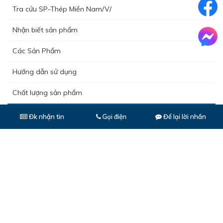
Tra cứu SP-Thép Miền Nam/V/
Nhận biết sản phẩm
Các Sản Phẩm
Hướng dẫn sử dụng
Chất lượng sản phẩm
Kê khai giá bán thép
Đk nhận tin
Để lại lời nhắn
Gọi điện
Video công ty