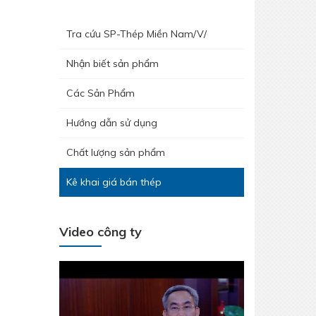
Tra cứu SP-Thép Miền Nam/V/
Nhận biết sản phẩm
Các Sản Phẩm
Hướng dẫn sử dụng
Hưởng ứng tháng công nhân 2026 -
Chất lượng sản phẩm
Lan tỏa tinh thần gắn kết – Chăm lo
người lao động
Kê khai giá bán thép
Video công ty