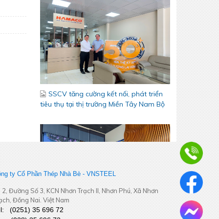
SSCV tăng cường kết nối, phát triển
tiêu thụ tại thị trường Miền Tây Nam Bộ
ng ty Cổ Phần Thép Nhà Bè - VNSTEEL
Bám sát thị trường khu vực Đồng
 2, Đường Số 3, KCN Nhơn Trạch II, Nhơn Phú, Xã Nhơn
Tháp - Cần Thơ – Cà Mau – An Giang –
ạch, Đồng Nai. Việt Nam
Phú Quốc - Tăng cường kết nối, chủ
el:
(
0251
) 35 696 72
động thích ứng